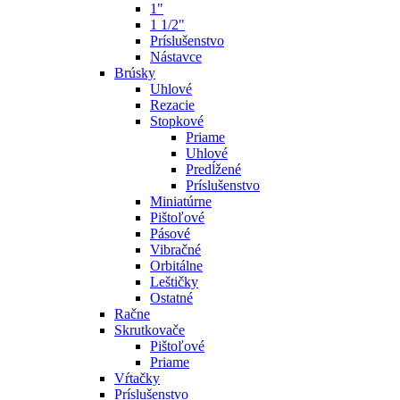
1"
1 1/2"
Príslušenstvo
Nástavce
Brúsky
Uhlové
Rezacie
Stopkové
Priame
Uhlové
Predĺžené
Príslušenstvo
Miniatúrne
Pištoľové
Pásové
Vibračné
Orbitálne
Leštičky
Ostatné
Račne
Skrutkovače
Pištoľové
Priame
Vŕtačky
Príslušenstvo