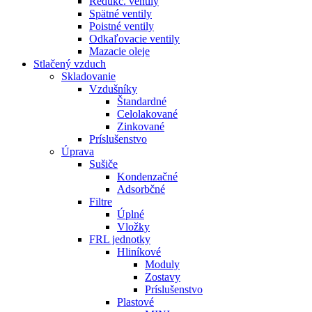
Redukč. ventily
Spätné ventily
Poistné ventily
Odkaľovacie ventily
Mazacie oleje
Stlačený vzduch
Skladovanie
Vzdušníky
Štandardné
Celolakované
Zinkované
Príslušenstvo
Úprava
Sušiče
Kondenzačné
Adsorbčné
Filtre
Úplné
Vložky
FRL jednotky
Hliníkové
Moduly
Zostavy
Príslušenstvo
Plastové