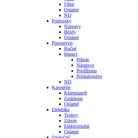
Filtre
Ostatné
ND
Podvozky
Nápravy
Brzdy
Ostatné
Pneuservis
Ručné
Impact
Pištole
Nástavce
Predĺženia
Príslušenstvo
ND
Karosérie
Klampiareň
Zasklenie
Ostatné
Elektrika
Testery
Zdroje
Elektromobil
Ostatné
Spoločné