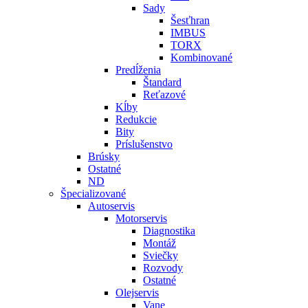
Sady
Šesťhran
IMBUS
TORX
Kombinované
Predĺženia
Štandard
Reťazové
Kĺby
Redukcie
Bity
Príslušenstvo
Brúsky
Ostatné
ND
Špecializované
Autoservis
Motorservis
Diagnostika
Montáž
Sviečky
Rozvody
Ostatné
Olejservis
Vane