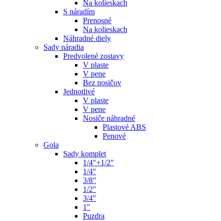
Na kolieskach
S náradím
Prenosné
Na kolieskach
Náhradné diely
Sady náradia
Predvolené zostavy
V plaste
V pene
Bez nosičov
Jednotlivé
V plaste
V pene
Nosiče náhradné
Plastové ABS
Penové
Gola
Sady komplet
1/4"+1/2"
1/4"
3/8"
1/2"
3/4"
1"
Puzdra