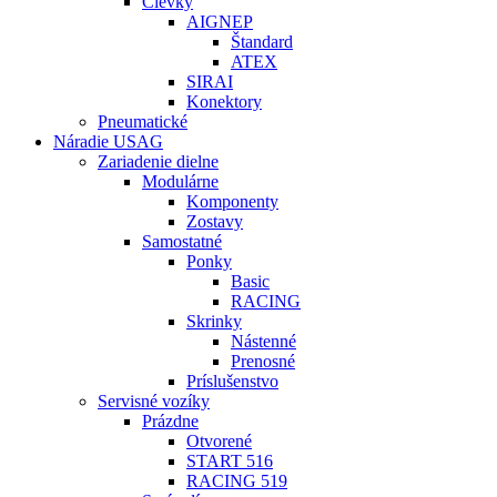
Cievky
AIGNEP
Štandard
ATEX
SIRAI
Konektory
Pneumatické
Náradie USAG
Zariadenie dielne
Modulárne
Komponenty
Zostavy
Samostatné
Ponky
Basic
RACING
Skrinky
Nástenné
Prenosné
Príslušenstvo
Servisné vozíky
Prázdne
Otvorené
START 516
RACING 519