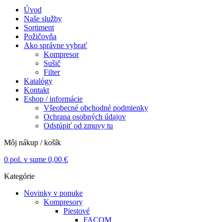
Úvod
Naše služby
Sortiment
Požičovňa
Ako správne vybrať
Kompresor
Sušič
Filter
Katalógy
Kontakt
Eshop / informácie
Všeobecné obchodné podmienky
Ochrana osobných údajov
Odstúpiť od zmuvy tu
Môj nákup / košík
0
pol. v sume
0,00
€
Kategórie
Novinky v ponuke
Kompresory
Piestové
FACOM