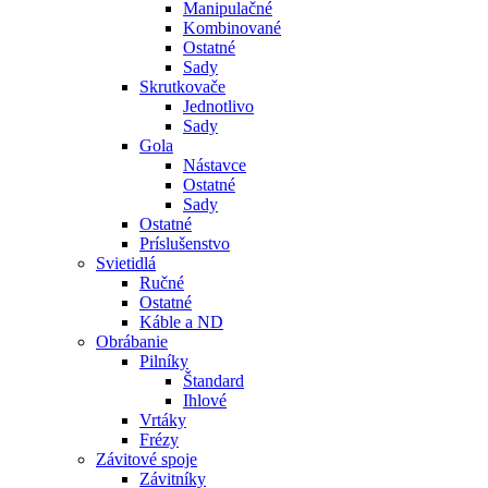
Manipulačné
Kombinované
Ostatné
Sady
Skrutkovače
Jednotlivo
Sady
Gola
Nástavce
Ostatné
Sady
Ostatné
Príslušenstvo
Svietidlá
Ručné
Ostatné
Káble a ND
Obrábanie
Pilníky
Štandard
Ihlové
Vrtáky
Frézy
Závitové spoje
Závitníky