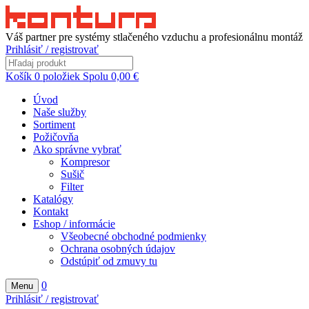
Váš partner pre systémy stlačeného vzduchu a profesionálnu montáž
Prihlásiť / registrovať
Košík
0
položiek
Spolu
0,00
€
Úvod
Naše služby
Sortiment
Požičovňa
Ako správne vybrať
Kompresor
Sušič
Filter
Katalógy
Kontakt
Eshop / informácie
Všeobecné obchodné podmienky
Ochrana osobných údajov
Odstúpiť od zmuvy tu
0
Menu
Prihlásiť / registrovať