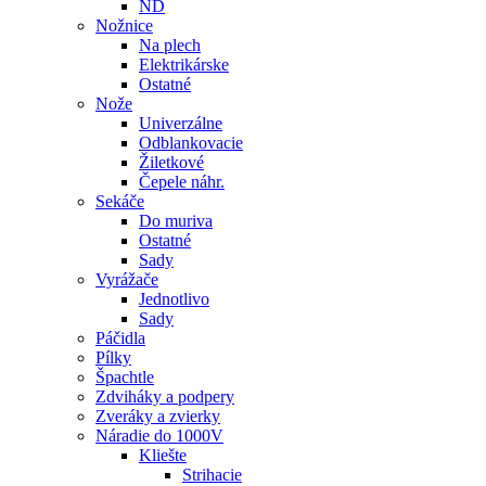
ND
Nožnice
Na plech
Elektrikárske
Ostatné
Nože
Univerzálne
Odblankovacie
Žiletkové
Čepele náhr.
Sekáče
Do muriva
Ostatné
Sady
Vyrážače
Jednotlivo
Sady
Páčidla
Pílky
Špachtle
Zdviháky a podpery
Zveráky a zvierky
Náradie do 1000V
Kliešte
Strihacie