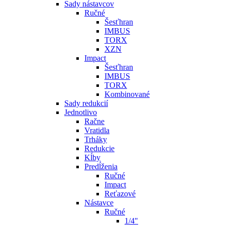
Sady nástavcov
Ručné
Šesťhran
IMBUS
TORX
XZN
Impact
Šesťhran
IMBUS
TORX
Kombinované
Sady redukcií
Jednotlivo
Račne
Vratidla
Trháky
Redukcie
Kĺby
Predĺženia
Ručné
Impact
Reťazové
Nástavce
Ručné
1/4"