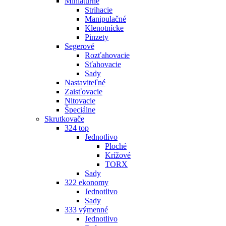
Miniatúrne
Strihacie
Manipulačné
Klenotnícke
Pinzety
Segerové
Rozťahovacie
Sťahovacie
Sady
Nastaviteľné
Zaisťovacie
Nitovacie
Špeciálne
Skrutkovače
324 top
Jednotlivo
Ploché
Krížové
TORX
Sady
322 ekonomy
Jednotlivo
Sady
333 výmenné
Jednotlivo