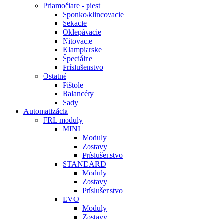
Priamočiare - piest
Sponko/klincovacie
Sekacie
Oklepávacie
Nitovacie
Klampiarske
Špeciálne
Príslušenstvo
Ostatné
Pištole
Balancéry
Sady
Automatizácia
FRL moduly
MINI
Moduly
Zostavy
Príslušenstvo
STANDARD
Moduly
Zostavy
Príslušenstvo
EVO
Moduly
Zostavy