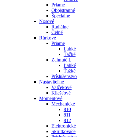
Priame
Obojstranné
Špeciálne
Nosové
Radiálne
Čelné
Rúrkové
Priame
Ľahké
Ťažké
Zahnuté L
Ľahké
Ťažké
Príslušenstvo
Nastaviteľné
Valčekové
Kliešťové
Momentové
Mechanické
810
811
812
Elektronické
Skrutkovače
Príslušenstvo