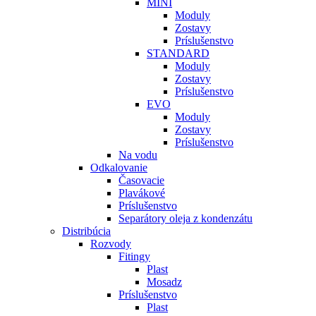
MINI
Moduly
Zostavy
Príslušenstvo
STANDARD
Moduly
Zostavy
Príslušenstvo
EVO
Moduly
Zostavy
Príslušenstvo
Na vodu
Odkalovanie
Časovacie
Plavákové
Príslušenstvo
Separátory oleja z kondenzátu
Distribúcia
Rozvody
Fitingy
Plast
Mosadz
Príslušenstvo
Plast