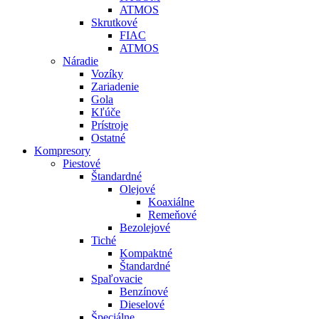
ATMOS
Skrutkové
FIAC
ATMOS
Náradie
Vozíky
Zariadenie
Gola
Kľúče
Prístroje
Ostatné
Kompresory
Piestové
Štandardné
Olejové
Koaxiálne
Remeňové
Bezolejové
Tiché
Kompaktné
Štandardné
Spaľovacie
Benzínové
Dieselové
Špeciálne