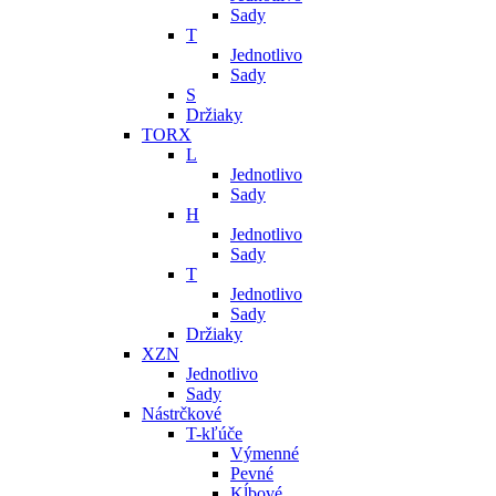
Sady
T
Jednotlivo
Sady
S
Držiaky
TORX
L
Jednotlivo
Sady
H
Jednotlivo
Sady
T
Jednotlivo
Sady
Držiaky
XZN
Jednotlivo
Sady
Nástrčkové
T-kľúče
Výmenné
Pevné
Kĺbové