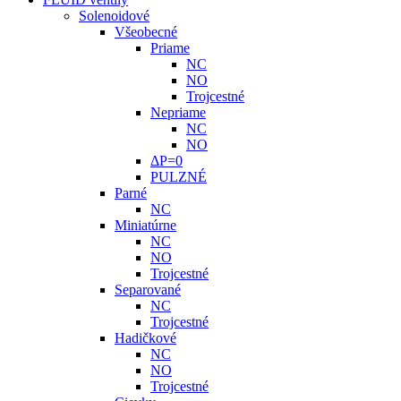
Solenoidové
Všeobecné
Priame
NC
NO
Trojcestné
Nepriame
NC
NO
ΔP=0
PULZNÉ
Parné
NC
Miniatúrne
NC
NO
Trojcestné
Separované
NC
Trojcestné
Hadičkové
NC
NO
Trojcestné