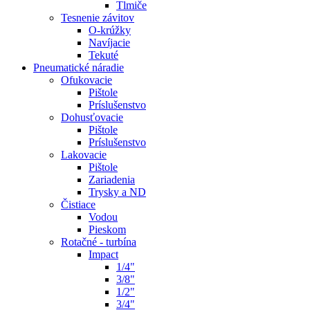
Tlmiče
Tesnenie závitov
O-krúžky
Navíjacie
Tekuté
Pneumatické náradie
Ofukovacie
Pištole
Príslušenstvo
Dohusťovacie
Pištole
Príslušenstvo
Lakovacie
Pištole
Zariadenia
Trysky a ND
Čistiace
Vodou
Pieskom
Rotačné - turbína
Impact
1/4"
3/8"
1/2"
3/4"