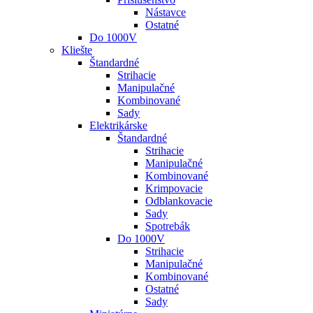
Nástavce
Ostatné
Do 1000V
Kliešte
Štandardné
Strihacie
Manipulačné
Kombinované
Sady
Elektrikárske
Štandardné
Strihacie
Manipulačné
Kombinované
Krimpovacie
Odblankovacie
Sady
Spotrebák
Do 1000V
Strihacie
Manipulačné
Kombinované
Ostatné
Sady