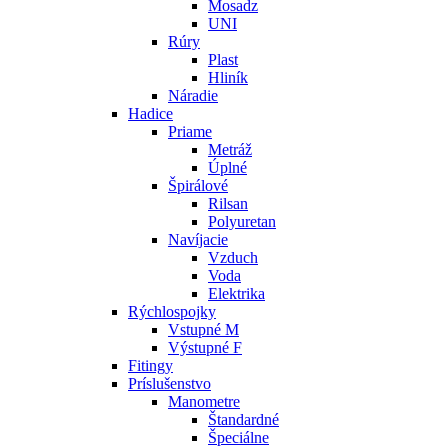
Mosadz
UNI
Rúry
Plast
Hliník
Náradie
Hadice
Priame
Metráž
Úplné
Špirálové
Rilsan
Polyuretan
Navíjacie
Vzduch
Voda
Elektrika
Rýchlospojky
Vstupné M
Výstupné F
Fitingy
Príslušenstvo
Manometre
Štandardné
Špeciálne