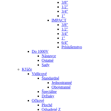
3/8"
1/2"
3/4"
1"
IMPACT
3/8"
1/2"
3/4"
1"
6/4"
Príslušenstvo
Do 1000V
Nástavce
Ostatné
Sady
Kľúče
Vidlicové
Štandardné
Jednostranné
Obojstranné
Špeciálne
Držiaky
Očkové
Ploché
Odsadené Z