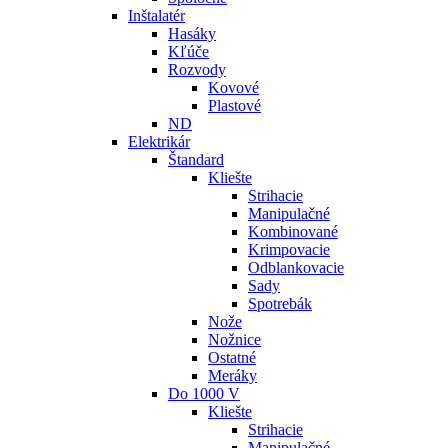
Inštalatér
Hasáky
Kľúče
Rozvody
Kovové
Plastové
ND
Elektrikár
Štandard
Kliešte
Strihacie
Manipulačné
Kombinované
Krimpovacie
Odblankovacie
Sady
Spotrebák
Nože
Nožnice
Ostatné
Meráky
Do 1000 V
Kliešte
Strihacie
Manipulačné