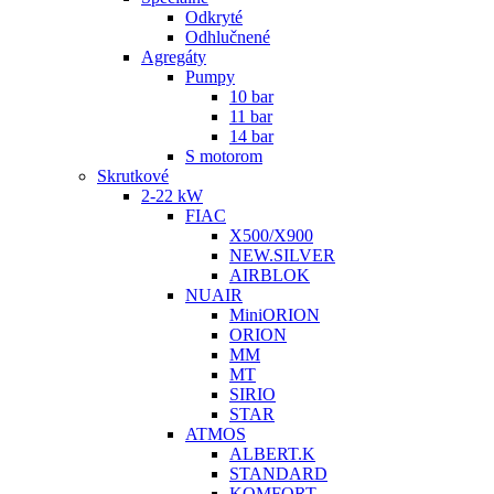
Odkryté
Odhlučnené
Agregáty
Pumpy
10 bar
11 bar
14 bar
S motorom
Skrutkové
2-22 kW
FIAC
X500/X900
NEW.SILVER
AIRBLOK
NUAIR
MiniORION
ORION
MM
MT
SIRIO
STAR
ATMOS
ALBERT.K
STANDARD
KOMFORT