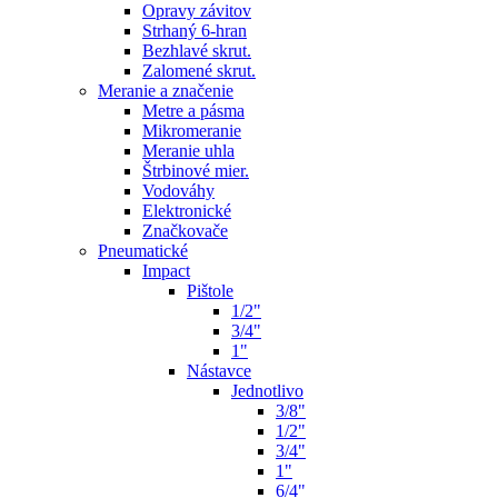
Opravy závitov
Strhaný 6-hran
Bezhlavé skrut.
Zalomené skrut.
Meranie a značenie
Metre a pásma
Mikromeranie
Meranie uhla
Štrbinové mier.
Vodováhy
Elektronické
Značkovače
Pneumatické
Impact
Pištole
1/2"
3/4"
1"
Nástavce
Jednotlivo
3/8"
1/2"
3/4"
1"
6/4"