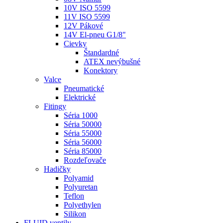
10V ISO 5599
11V ISO 5599
12V Pákové
14V El-pneu G1/8"
Cievky
Štandardné
ATEX nevýbušné
Konektory
Valce
Pneumatické
Elektrické
Fitingy
Séria 1000
Séria 50000
Séria 55000
Séria 56000
Séria 85000
Rozdeľovače
Hadičky
Polyamid
Polyuretan
Teflon
Polyethylen
Silikon
FLUID ventily