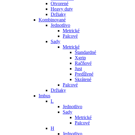
Otvorené
Heavy duty
Držiaky
Kombinované
Jednotlivo
Metrické
Palcové
Sady
Metrické
Štandardné
Xgrip
Račňové
Just
Predĺžené
Skrátené
Palcové
Držiaky
Imbus
L
Jednotlivo
Sady
Metrické
Palcové
H
Jednotlivo