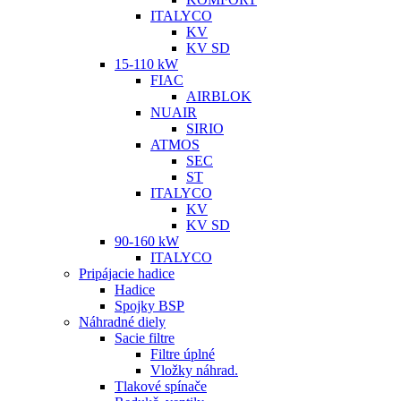
ITALYCO
KV
KV SD
15-110 kW
FIAC
AIRBLOK
NUAIR
SIRIO
ATMOS
SEC
ST
ITALYCO
KV
KV SD
90-160 kW
ITALYCO
Pripájacie hadice
Hadice
Spojky BSP
Náhradné diely
Sacie filtre
Filtre úplné
Vložky náhrad.
Tlakové spínače