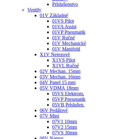
Príslušenstvo
Ventily
01V Základné
01VS Pilot
01VA Assist
01VP Pneumatik
01V Ručné
01V Mechanické
01V Manifold
X1V Nerezové
X1VS Pilot
X1VL Ručné
02V Mechan. 15mm
03V Mechan. 16mm
04V Panel 15 mm
05V VDMA 18mm
05VS Elektrom.
05VP Pneumatik
05VB Príslušen.
06V Pedálové
07V Mini
07V1 10mm
07V2 15mm
07VS 30mm
08V Namur