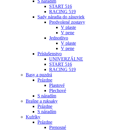
S náradím
START 516
RACING 519
Sady náradia do zásuviek
Predvolené zostavy
V plaste
V pene
Jednotlivo
V plaste
V pene
Príslušenstvo
UNIVERZÁLNE
START 516
RACING 519
Basy a puzdrá
Prázdne
Plastové
Plechové
S náradím
Brašne a ruksaky
Prázdne
S náradím
Kufríky
Prázdne
Prenosné