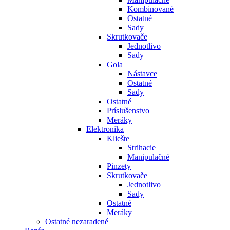
Kombinované
Ostatné
Sady
Skrutkovače
Jednotlivo
Sady
Gola
Nástavce
Ostatné
Sady
Ostatné
Príslušenstvo
Meráky
Elektronika
Kliešte
Strihacie
Manipulačné
Pinzety
Skrutkovače
Jednotlivo
Sady
Ostatné
Meráky
Ostatné nezaradené