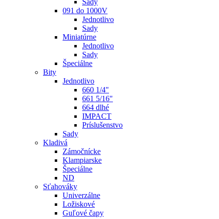
Sady
091 do 1000V
Jednotlivo
Sady
Miniatúrne
Jednotlivo
Sady
Špeciálne
Bity
Jednotlivo
660 1/4"
661 5/16"
664 dlhé
IMPACT
Príslušenstvo
Sady
Kladivá
Zámočnícke
Klampiarske
Špeciálne
ND
Sťahováky
Univerzálne
Ložiskové
Guľové čapy